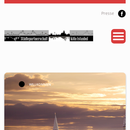
Presse
START
PARTNERSTADT
PROJEKTE
NEWS
KALENDER
WILLKOMMEN
GALERIE
Videos
ÜBER UNS