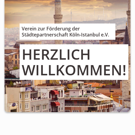
Personen
Mitglied werden
Links & Downloads
Verein zur Förderung der
Städtepartnerschaft Köln-Istanbul e.V.
Satzung
HERZLICH
Unsere Spender/Sponsoren
WILLKOMMEN!
KONTAKT