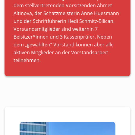
dem stellvertretenden Vorsitzenden Ahmet
Altinova, der Schatzmeisterin Anne Huesmann
und der Schriftführerin Hedi Schmitz-Bilican.
Vorstandsmitglieder sind weiterhin 7
Beisitzer*innen und 3 Kassenprüfer. Neben
dem „gewählten“ Vorstand können aber alle
aktiven Mitglieder an der Vorstandsarbeit
teilnehmen.