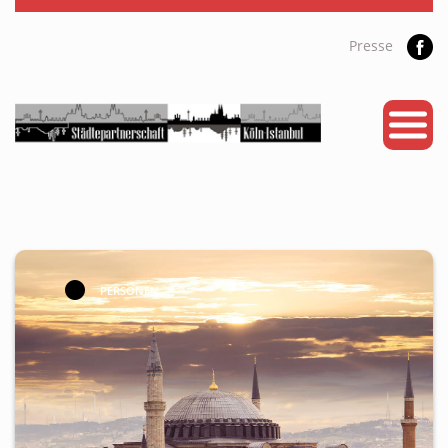
Presse
START
PARTNERSTADT
PROJEKTE
NEWS
KALENDER
PERSONEN
GALERIE
Videos
ÜBER UNS