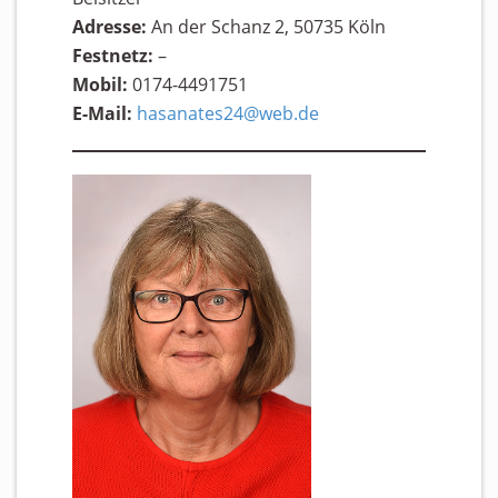
Adresse:
An der Schanz 2, 50735 Köln
Festnetz:
–
Mobil:
0174-4491751
E-Mail:
hasanates24@web.de