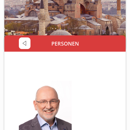
Personen
Mitglied werden
Links & Downloads
Satzung
PERSONEN
Unsere Spender/Sponsoren
KONTAKT