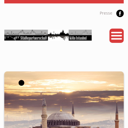
Presse
START
PARTNERSTADT
PROJEKTE
NEWS
KALENDER
NEWS
GALERIE
Videos
ÜBER UNS