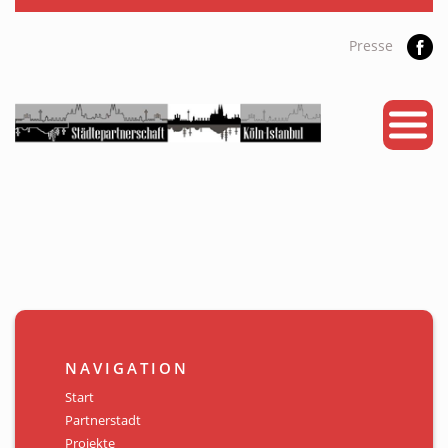
Presse
START
PARTNERSTADT
PROJEKTE
NEWS
KALENDER
GALERIE
NAVIGATION
Videos
Start
Partnerstadt
ÜBER UNS
Projekte