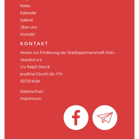
Personen
News
Kalender
Mitglied werden
Galerie
Über uns
Links & Downloads
Kontakt
Satzung
KONTAKT
Verein zur Förderung der Städtepartnerschaft Köln-
Unsere Spender/Sponsoren
Istanbul e.V.
c/o Ralph Sterck
KONTAKT
Josefine-Clouth-Str.17n
50733 Köln
Datenschutz
Impressum