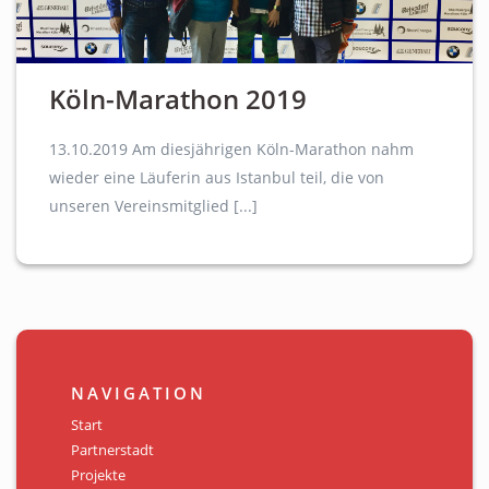
Köln-Marathon 2019
13.10.2019 Am diesjährigen Köln-Marathon nahm
wieder eine Läuferin aus Istanbul teil, die von
unseren Vereinsmitglied [...]
NAVIGATION
Start
Partnerstadt
Projekte