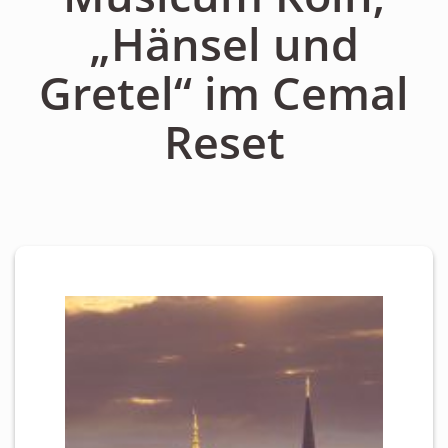
Personen
„Hänsel und
Mitglied werden
Gretel“ im Cemal
Links & Downloads
Reset
Satzung
Unsere Spender/Sponsoren
KONTAKT