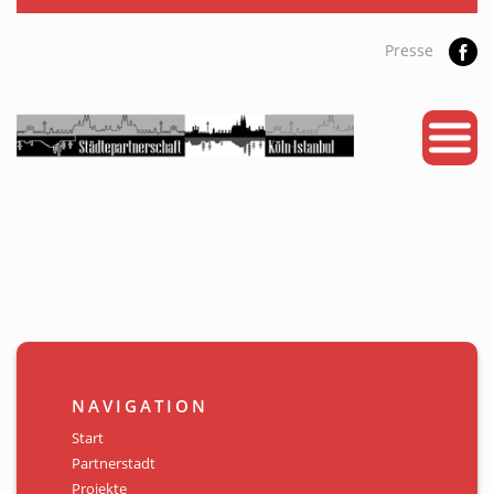
Presse
START
PARTNERSTADT
PROJEKTE
NEWS
KALENDER
GALERIE
NAVIGATION
Videos
Start
Partnerstadt
ÜBER UNS
Projekte