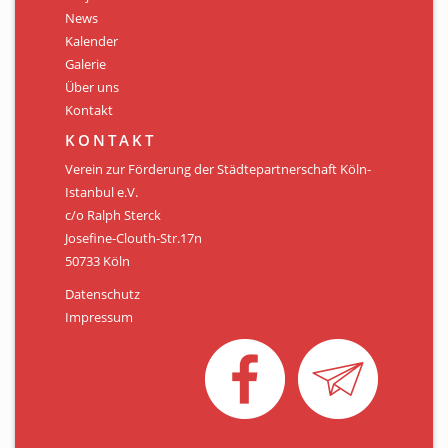
Personen
News
Kalender
Mitglied werden
Galerie
Über uns
Links & Downloads
Kontakt
Satzung
KONTAKT
Verein zur Förderung der Städtepartnerschaft Köln-
Unsere Spender/Sponsoren
Istanbul e.V.
c/o Ralph Sterck
KONTAKT
Josefine-Clouth-Str.17n
50733 Köln
Datenschutz
Impressum