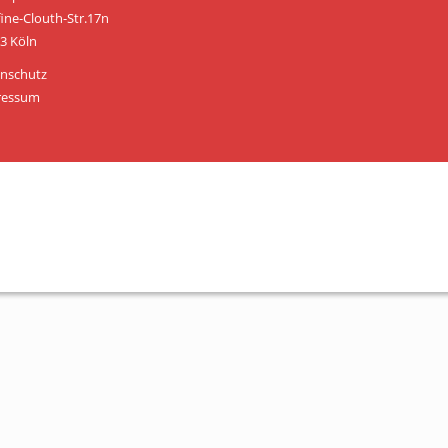
Personen
fine-Clouth-Str.17n
3 Köln
Mitglied werden
nschutz
Links & Downloads
ressum
Satzung
Unsere Spender/Sponsoren
KONTAKT