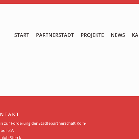
START
START
PARTNERSTADT
PROJEKTE
NEWS
KA
PARTNERSTADT
PROJEKTE
NEWS
KALENDER
GALERIE
NTAKT
Videos
in zur Förderung der Städtepartnerschaft Köln-
bul e.V.
ÜBER UNS
Ralph Sterck