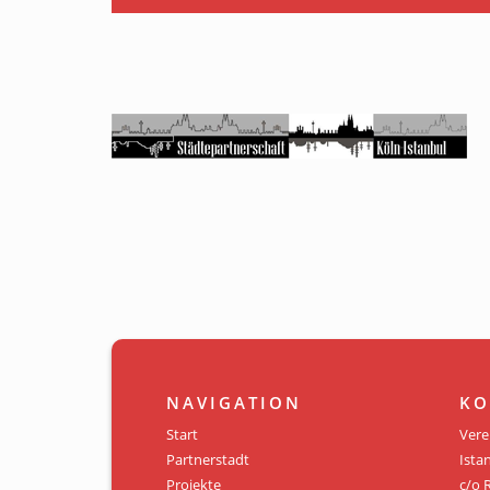
NAVIGATION
KO
Start
Vere
Partnerstadt
Istan
Projekte
c/o 