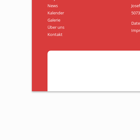
News
Jose
Kalender
5073
Galerie
Date
Über uns
Imp
Kontakt