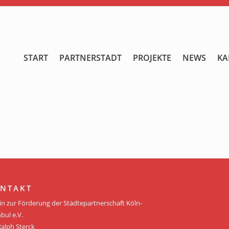
START
START
PARTNERSTADT
PROJEKTE
NEWS
KA
PARTNERSTADT
PROJEKTE
NEWS
KALENDER
GALERIE
NTAKT
Videos
in zur Förderung der Städtepartnerschaft Köln-
bul e.V.
ÜBER UNS
Ralph Sterck