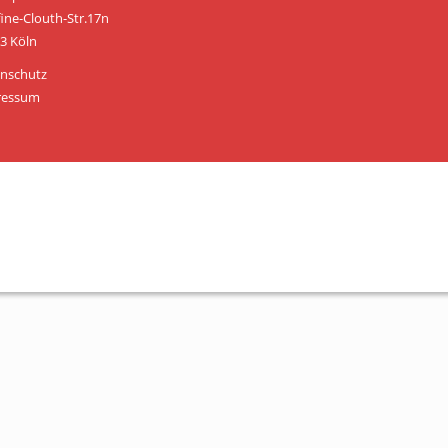
Personen
fine-Clouth-Str.17n
3 Köln
Mitglied werden
nschutz
Links & Downloads
ressum
Satzung
Unsere Spender/Sponsoren
KONTAKT