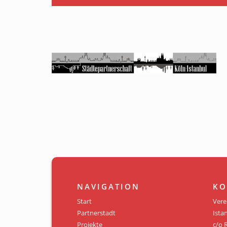
NAVIGATION
KO
Start
Vere
Partnerstadt
Istan
Projekte
c/o 