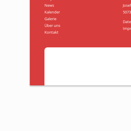
News
Jose
Kalender
5073
Galerie
Date
Über uns
Imp
Kontakt