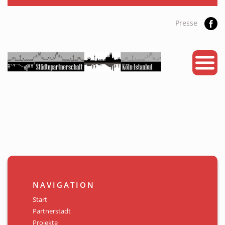
Presse
START
PARTNERSTADT
PROJEKTE
NEWS
KALENDER
GALERIE
NAVIGATION
Videos
Start
Partnerstadt
ÜBER UNS
Projekte