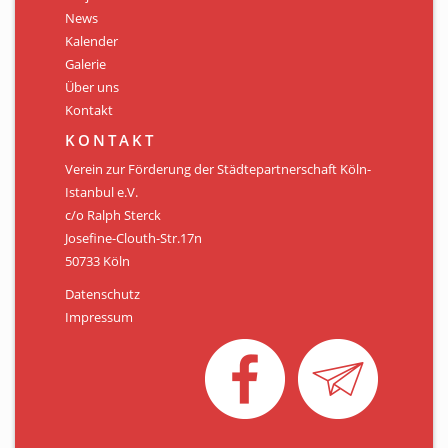
Personen
News
Kalender
Mitglied werden
Galerie
Über uns
Links & Downloads
Kontakt
Satzung
KONTAKT
Verein zur Förderung der Städtepartnerschaft Köln-
Unsere Spender/Sponsoren
Istanbul e.V.
c/o Ralph Sterck
KONTAKT
Josefine-Clouth-Str.17n
50733 Köln
Datenschutz
Impressum