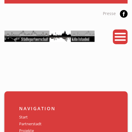
Presse
START
PARTNERSTADT
PROJEKTE
NEWS
KALENDER
GALERIE
NAVIGATION
Videos
Start
Partnerstadt
ÜBER UNS
Projekte