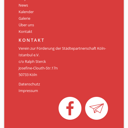
Personen
News
Kalender
Mitglied werden
Galerie
Über uns
Links & Downloads
Kontakt
Satzung
KONTAKT
Verein zur Förderung der Städtepartnerschaft Köln-
Unsere Spender/Sponsoren
Istanbul e.V.
c/o Ralph Sterck
KONTAKT
Josefine-Clouth-Str.17n
50733 Köln
Datenschutz
Impressum