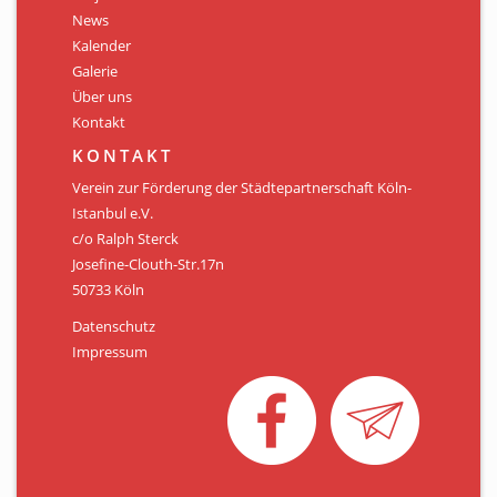
Personen
News
Kalender
Mitglied werden
Galerie
Über uns
Links & Downloads
Kontakt
Satzung
KONTAKT
Verein zur Förderung der Städtepartnerschaft Köln-
Unsere Spender/Sponsoren
Istanbul e.V.
c/o Ralph Sterck
KONTAKT
Josefine-Clouth-Str.17n
50733 Köln
Datenschutz
Impressum