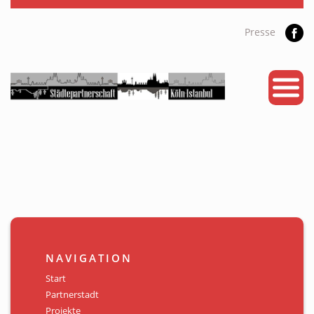
Presse
START
PARTNERSTADT
PROJEKTE
NEWS
KALENDER
GALERIE
NAVIGATION
Videos
Start
Partnerstadt
ÜBER UNS
Projekte