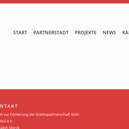
START
START
PARTNERSTADT
PROJEKTE
NEWS
KA
PARTNERSTADT
PROJEKTE
NEWS
KALENDER
GALERIE
NTAKT
Videos
in zur Förderung der Städtepartnerschaft Köln-
bul e.V.
ÜBER UNS
Ralph Sterck