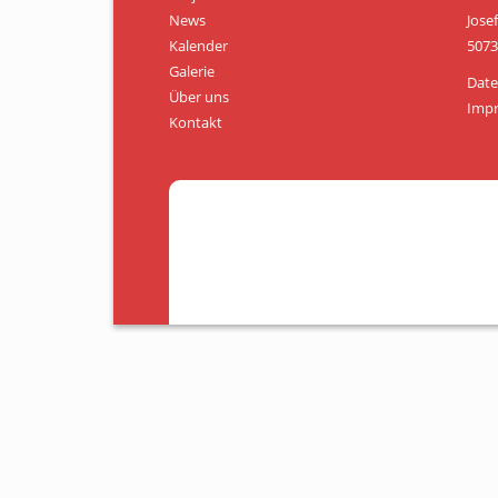
News
Jose
Kalender
5073
Galerie
Date
Über uns
Imp
Kontakt