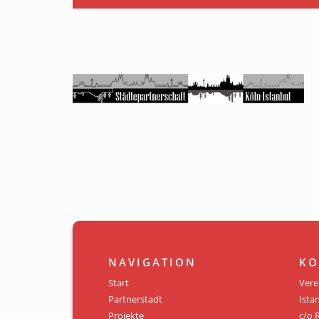
NAVIGATION
KO
Start
Vere
Partnerstadt
Istan
Projekte
c/o 