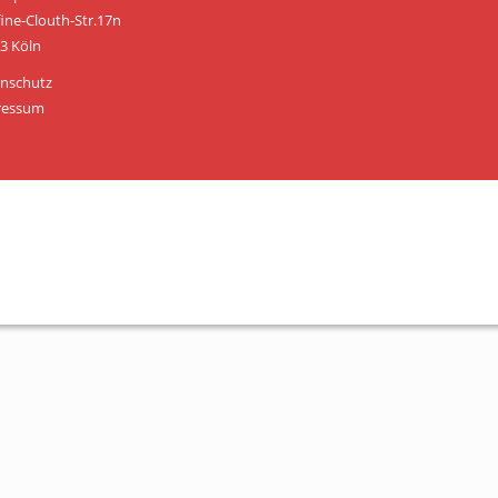
Personen
fine-Clouth-Str.17n
3 Köln
Mitglied werden
nschutz
Links & Downloads
ressum
Satzung
Unsere Spender/Sponsoren
KONTAKT