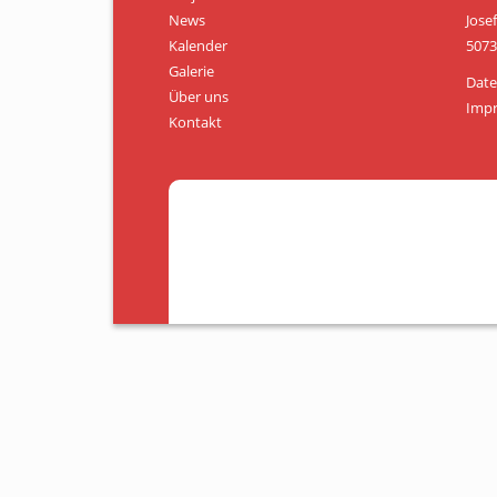
News
Jose
Kalender
5073
Galerie
Date
Über uns
Imp
Kontakt