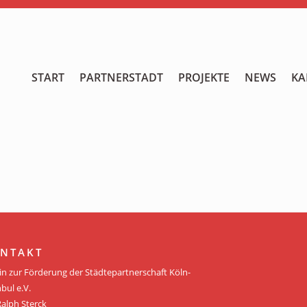
START
START
PARTNERSTADT
PROJEKTE
NEWS
KA
PARTNERSTADT
PROJEKTE
NEWS
KALENDER
GALERIE
NTAKT
Videos
in zur Förderung der Städtepartnerschaft Köln-
bul e.V.
ÜBER UNS
Ralph Sterck