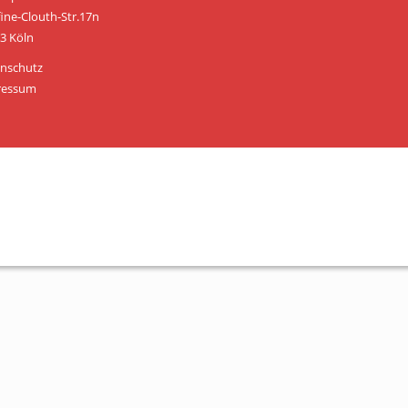
Personen
fine-Clouth-Str.17n
3 Köln
Mitglied werden
nschutz
Links & Downloads
ressum
Satzung
Unsere Spender/Sponsoren
KONTAKT