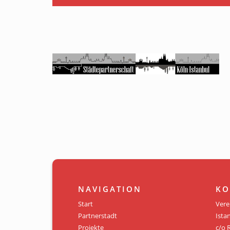
NAVIGATION
KO
Start
Vere
Partnerstadt
Istan
Projekte
c/o 