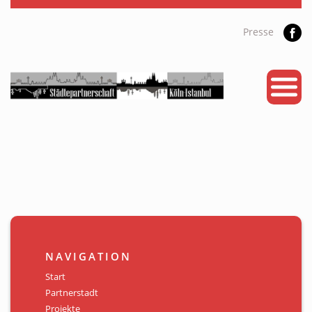
Presse
START
PARTNERSTADT
PROJEKTE
NEWS
KALENDER
GALERIE
NAVIGATION
Videos
Start
Partnerstadt
ÜBER UNS
Projekte