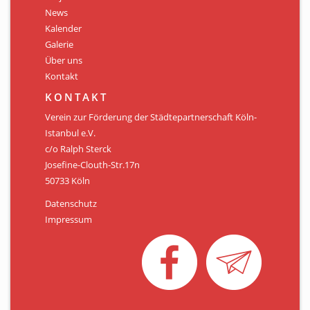
Personen
News
Kalender
Mitglied werden
Galerie
Über uns
Links & Downloads
Kontakt
Satzung
KONTAKT
Verein zur Förderung der Städtepartnerschaft Köln-
Unsere Spender/Sponsoren
Istanbul e.V.
c/o Ralph Sterck
KONTAKT
Josefine-Clouth-Str.17n
50733 Köln
Datenschutz
Impressum