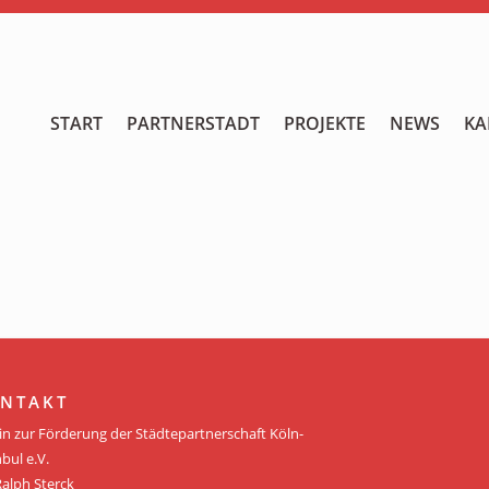
START
START
PARTNERSTADT
PROJEKTE
NEWS
KA
PARTNERSTADT
PROJEKTE
NEWS
KALENDER
GALERIE
NTAKT
Videos
in zur Förderung der Städtepartnerschaft Köln-
bul e.V.
ÜBER UNS
Ralph Sterck