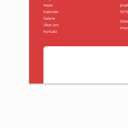
News
Jose
Kalender
5073
Galerie
Date
Über uns
Imp
Kontakt