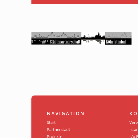
NAVIGATION
KO
Start
Vere
Partnerstadt
Istan
Projekte
c/o 