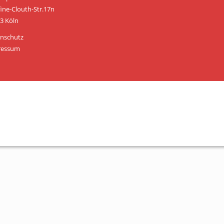
Personen
fine-Clouth-Str.17n
3 Köln
Mitglied werden
nschutz
Links & Downloads
ressum
Satzung
Unsere Spender/Sponsoren
KONTAKT