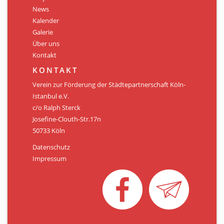
Personen
News
Kalender
Mitglied werden
Galerie
Über uns
Links & Downloads
Kontakt
Satzung
KONTAKT
Verein zur Förderung der Städtepartnerschaft Köln-
Unsere Spender/Sponsoren
Istanbul e.V.
c/o Ralph Sterck
KONTAKT
Josefine-Clouth-Str.17n
50733 Köln
Datenschutz
Impressum