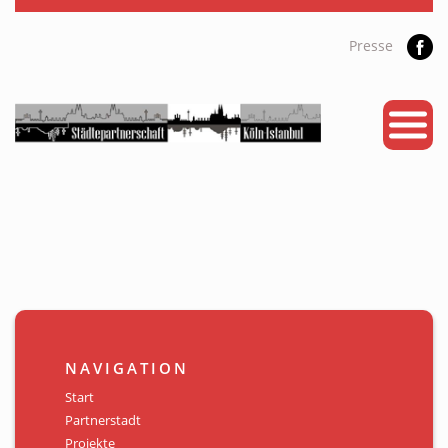
Presse
START
PARTNERSTADT
PROJEKTE
NEWS
KALENDER
GALERIE
NAVIGATION
Videos
Start
Partnerstadt
ÜBER UNS
Projekte