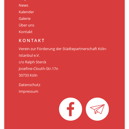
Personen
News
Kalender
Mitglied werden
Galerie
Über uns
Links & Downloads
Kontakt
Satzung
KONTAKT
Verein zur Förderung der Städtepartnerschaft Köln-
Unsere Spender/Sponsoren
Istanbul e.V.
c/o Ralph Sterck
KONTAKT
Josefine-Clouth-Str.17n
50733 Köln
Datenschutz
Impressum