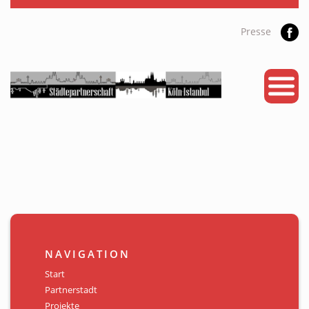
Presse
START
PARTNERSTADT
PROJEKTE
NEWS
KALENDER
GALERIE
NAVIGATION
Videos
Start
Partnerstadt
ÜBER UNS
Projekte