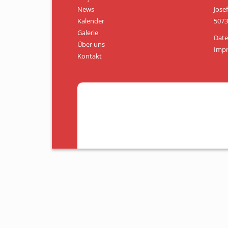
News
Jose
Kalender
5073
Galerie
Date
Über uns
Imp
Kontakt