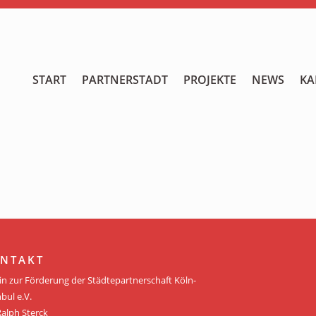
START
START
PARTNERSTADT
PROJEKTE
NEWS
KA
PARTNERSTADT
PROJEKTE
NEWS
KALENDER
GALERIE
NTAKT
Videos
in zur Förderung der Städtepartnerschaft Köln-
bul e.V.
ÜBER UNS
Ralph Sterck