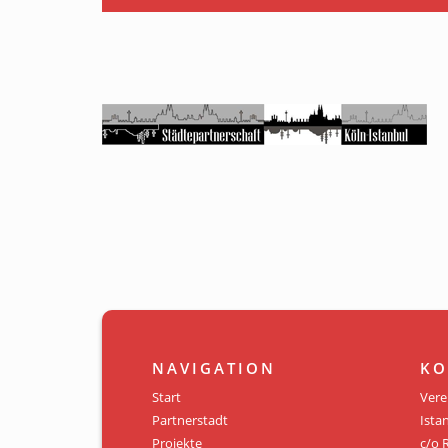
NAVIGATION
KO
Start
Vere
Partnerstadt
Istan
Projekte
c/o 