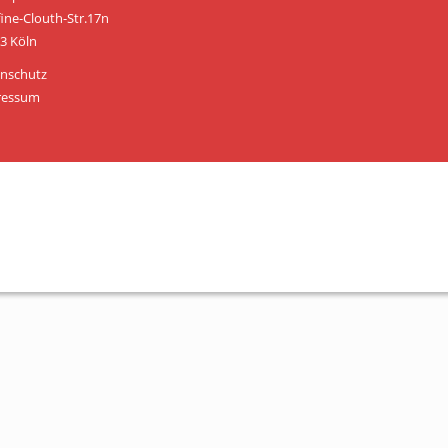
Personen
fine-Clouth-Str.17n
3 Köln
Mitglied werden
nschutz
Links & Downloads
ressum
Satzung
Unsere Spender/Sponsoren
KONTAKT