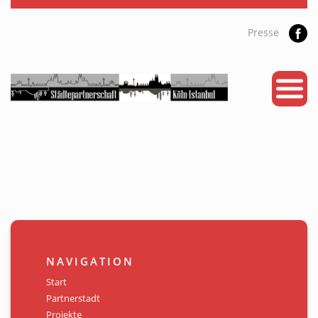
Presse
START
PARTNERSTADT
PROJEKTE
NEWS
KALENDER
GALERIE
NAVIGATION
Videos
Start
Partnerstadt
ÜBER UNS
Projekte