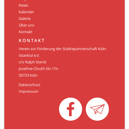
Personen
News
Kalender
Mitglied werden
Galerie
Über uns
Links & Downloads
Kontakt
Satzung
KONTAKT
Verein zur Förderung der Städtepartnerschaft Köln-
Unsere Spender/Sponsoren
Istanbul e.V.
c/o Ralph Sterck
KONTAKT
Josefine-Clouth-Str.17n
50733 Köln
Datenschutz
Impressum