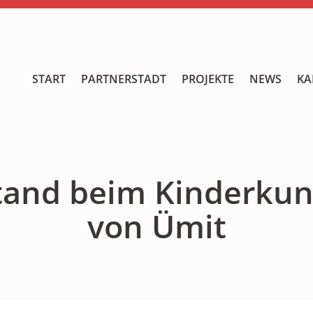
START
START
PARTNERSTADT
PROJEKTE
NEWS
KA
PARTNERSTADT
PROJEKTE
NEWS
tand beim Kinderkun
KALENDER
von Ümit
GALERIE
Videos
ÜBER UNS