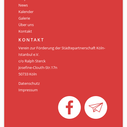
Personen
News
Kalender
Mitglied werden
Galerie
Über uns
Links & Downloads
Kontakt
Satzung
KONTAKT
Verein zur Förderung der Städtepartnerschaft Köln-
Unsere Spender/Sponsoren
Istanbul e.V.
c/o Ralph Sterck
KONTAKT
Josefine-Clouth-Str.17n
50733 Köln
Datenschutz
Impressum