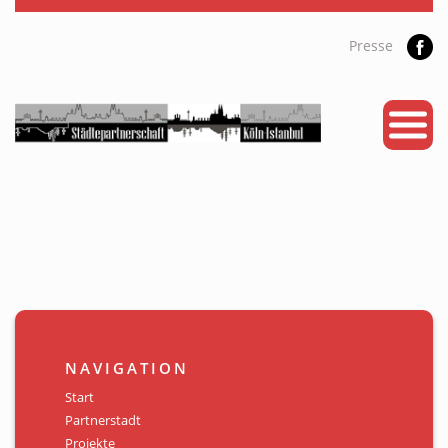
Presse
START
PARTNERSTADT
PROJEKTE
NEWS
KALENDER
GALERIE
NAVIGATION
Videos
Start
Partnerstadt
ÜBER UNS
Projekte