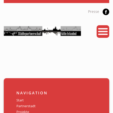
Presse
START
PARTNERSTADT
PROJEKTE
NEWS
KALENDER
GALERIE
NAVIGATION
Videos
Start
Partnerstadt
ÜBER UNS
Projekte