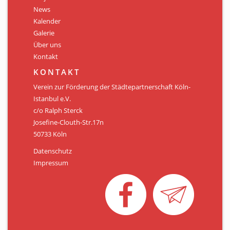
Personen
News
Kalender
Mitglied werden
Galerie
Über uns
Links & Downloads
Kontakt
Satzung
KONTAKT
Verein zur Förderung der Städtepartnerschaft Köln-
Unsere Spender/Sponsoren
Istanbul e.V.
c/o Ralph Sterck
KONTAKT
Josefine-Clouth-Str.17n
50733 Köln
Datenschutz
Impressum