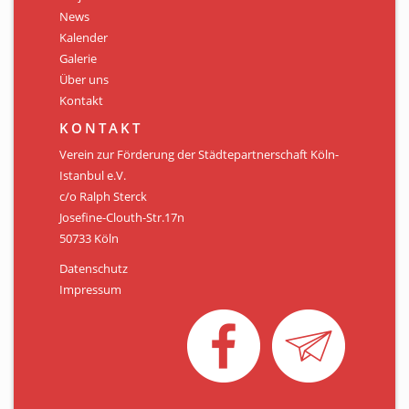
Personen
News
Kalender
Mitglied werden
Galerie
Über uns
Links & Downloads
Kontakt
Satzung
KONTAKT
Verein zur Förderung der Städtepartnerschaft Köln-
Unsere Spender/Sponsoren
Istanbul e.V.
c/o Ralph Sterck
KONTAKT
Josefine-Clouth-Str.17n
50733 Köln
Datenschutz
Impressum