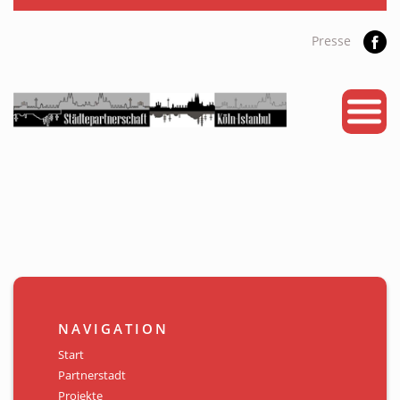
Presse
START
PARTNERSTADT
PROJEKTE
NEWS
KALENDER
GALERIE
NAVIGATION
Videos
Start
Partnerstadt
ÜBER UNS
Projekte