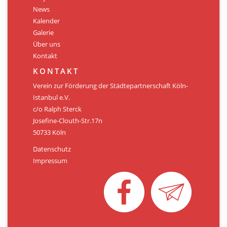
Personen
News
Kalender
Mitglied werden
Galerie
Über uns
Links & Downloads
Kontakt
Satzung
KONTAKT
Verein zur Förderung der Städtepartnerschaft Köln-
Unsere Spender/Sponsoren
Istanbul e.V.
c/o Ralph Sterck
KONTAKT
Josefine-Clouth-Str.17n
50733 Köln
Datenschutz
Impressum