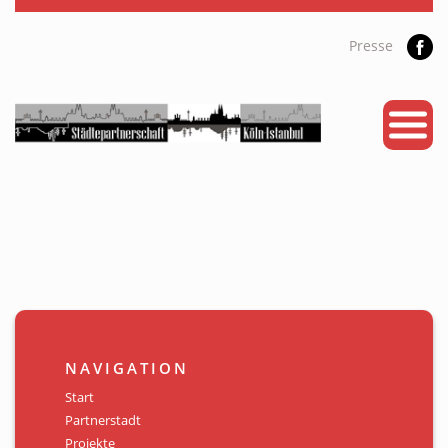
Presse
START
PARTNERSTADT
PROJEKTE
NEWS
KALENDER
GALERIE
NAVIGATION
Videos
Start
Partnerstadt
ÜBER UNS
Projekte