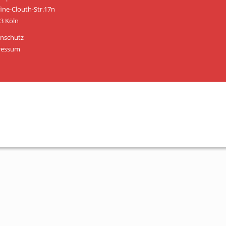
Personen
fine-Clouth-Str.17n
3 Köln
Mitglied werden
nschutz
Links & Downloads
ressum
Satzung
Unsere Spender/Sponsoren
KONTAKT