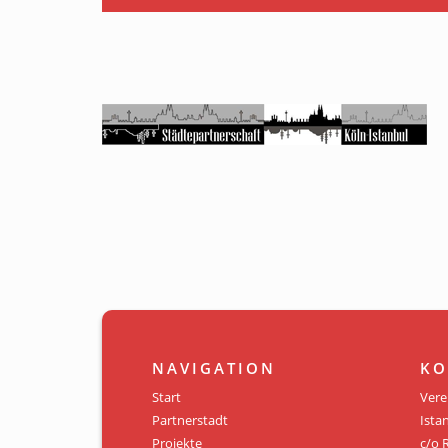
NAVIGATION
KO
Start
Vere
Partnerstadt
Istan
Projekte
c/o 