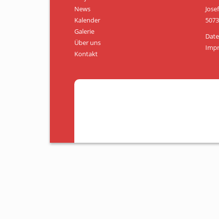
News
Jose
Kalender
5073
Galerie
Date
Über uns
Imp
Kontakt