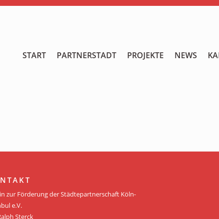
START
START
PARTNERSTADT
PROJEKTE
NEWS
KA
PARTNERSTADT
PROJEKTE
NEWS
KALENDER
GALERIE
NTAKT
Videos
in zur Förderung der Städtepartnerschaft Köln-
bul e.V.
ÜBER UNS
Ralph Sterck