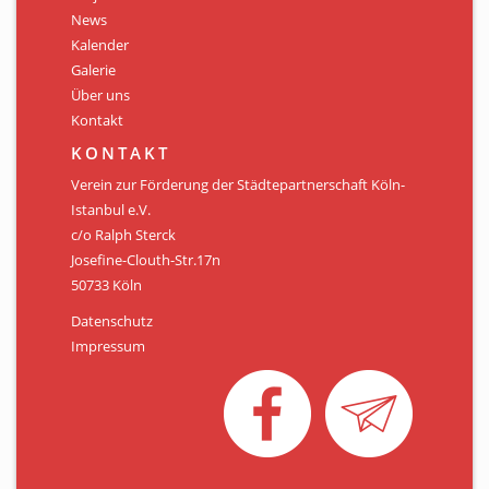
Personen
News
Kalender
Mitglied werden
Galerie
Über uns
Links & Downloads
Kontakt
Satzung
KONTAKT
Verein zur Förderung der Städtepartnerschaft Köln-
Unsere Spender/Sponsoren
Istanbul e.V.
c/o Ralph Sterck
KONTAKT
Josefine-Clouth-Str.17n
50733 Köln
Datenschutz
Impressum