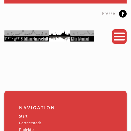
Presse
START
PARTNERSTADT
PROJEKTE
NEWS
KALENDER
GALERIE
NAVIGATION
Videos
Start
Partnerstadt
ÜBER UNS
Projekte