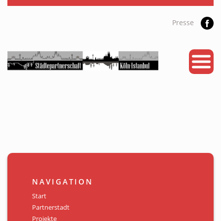
Presse
START
PARTNERSTADT
PROJEKTE
NEWS
KALENDER
GALERIE
NAVIGATION
Videos
Start
Partnerstadt
ÜBER UNS
Projekte