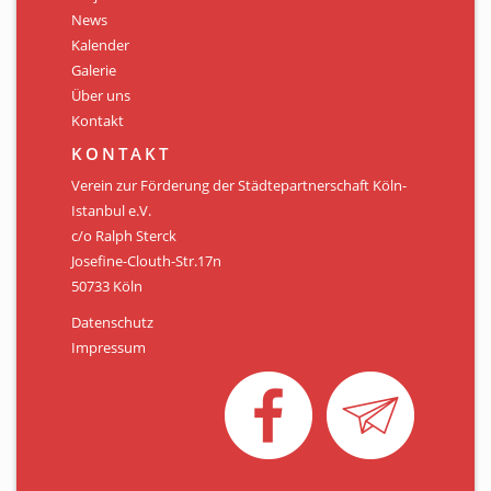
Personen
News
Kalender
Mitglied werden
Galerie
Über uns
Links & Downloads
Kontakt
Satzung
KONTAKT
Verein zur Förderung der Städtepartnerschaft Köln-
Unsere Spender/Sponsoren
Istanbul e.V.
c/o Ralph Sterck
KONTAKT
Josefine-Clouth-Str.17n
50733 Köln
Datenschutz
Impressum