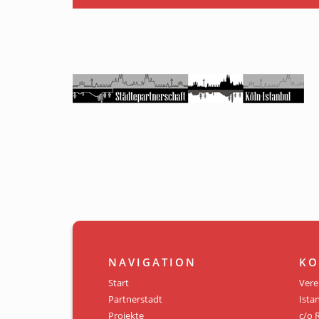
NAVIGATION
KO
Start
Vere
Partnerstadt
Istan
Projekte
c/o 