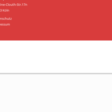
Personen
fine-Clouth-Str.17n
3 Köln
Mitglied werden
nschutz
Links & Downloads
ressum
Satzung
Unsere Spender/Sponsoren
KONTAKT