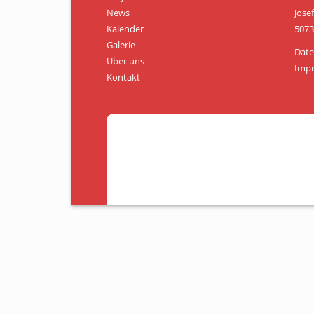
News
Jose
Kalender
5073
Galerie
Date
Über uns
Imp
Kontakt