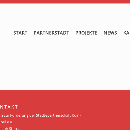
START
START
PARTNERSTADT
PROJEKTE
NEWS
KA
PARTNERSTADT
PROJEKTE
NEWS
KALENDER
GALERIE
NTAKT
Videos
in zur Förderung der Städtepartnerschaft Köln-
bul e.V.
ÜBER UNS
Ralph Sterck