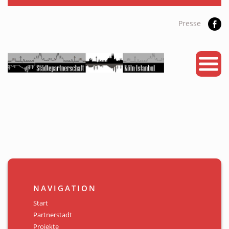
Presse
START
PARTNERSTADT
PROJEKTE
NEWS
KALENDER
GALERIE
NAVIGATION
Videos
Start
Partnerstadt
ÜBER UNS
Projekte