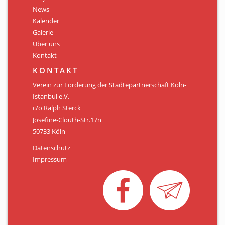
Personen
News
Kalender
Mitglied werden
Galerie
Über uns
Links & Downloads
Kontakt
Satzung
KONTAKT
Verein zur Förderung der Städtepartnerschaft Köln-
Unsere Spender/Sponsoren
Istanbul e.V.
c/o Ralph Sterck
KONTAKT
Josefine-Clouth-Str.17n
50733 Köln
Datenschutz
Impressum