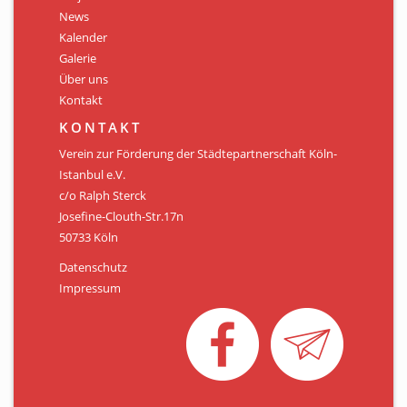
Personen
News
Kalender
Mitglied werden
Galerie
Über uns
Links & Downloads
Kontakt
Satzung
KONTAKT
Verein zur Förderung der Städtepartnerschaft Köln-
Unsere Spender/Sponsoren
Istanbul e.V.
c/o Ralph Sterck
KONTAKT
Josefine-Clouth-Str.17n
50733 Köln
Datenschutz
Impressum