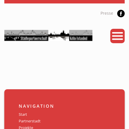
Presse
START
PARTNERSTADT
PROJEKTE
NEWS
KALENDER
GALERIE
NAVIGATION
Videos
Start
Partnerstadt
ÜBER UNS
Projekte