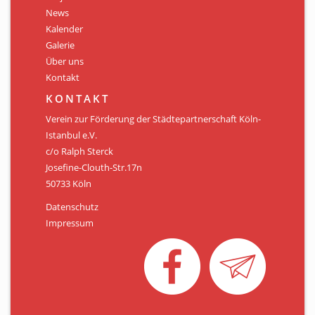
Personen
News
Kalender
Mitglied werden
Galerie
Über uns
Links & Downloads
Kontakt
Satzung
KONTAKT
Verein zur Förderung der Städtepartnerschaft Köln-
Unsere Spender/Sponsoren
Istanbul e.V.
c/o Ralph Sterck
KONTAKT
Josefine-Clouth-Str.17n
50733 Köln
Datenschutz
Impressum