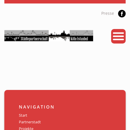
Presse
START
PARTNERSTADT
PROJEKTE
NEWS
KALENDER
GALERIE
NAVIGATION
Videos
Start
Partnerstadt
ÜBER UNS
Projekte