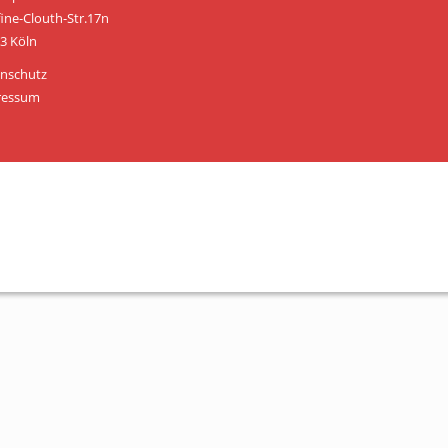
Personen
fine-Clouth-Str.17n
3 Köln
Mitglied werden
nschutz
Links & Downloads
ressum
Satzung
Unsere Spender/Sponsoren
KONTAKT