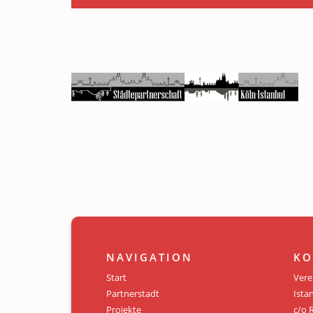
NAVIGATION
KO
Start
Vere
Partnerstadt
Istan
Projekte
c/o 