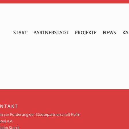
START
START
PARTNERSTADT
PROJEKTE
NEWS
KA
PARTNERSTADT
PROJEKTE
NEWS
KALENDER
GALERIE
NTAKT
Videos
in zur Förderung der Städtepartnerschaft Köln-
bul e.V.
ÜBER UNS
Ralph Sterck