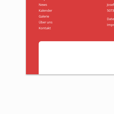
News
Jose
Kalender
5073
Galerie
Date
Über uns
Imp
Kontakt