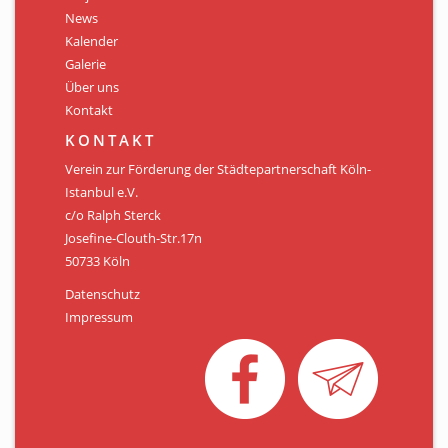
Personen
News
Kalender
Mitglied werden
Galerie
Über uns
Links & Downloads
Kontakt
Satzung
KONTAKT
Verein zur Förderung der Städtepartnerschaft Köln-
Unsere Spender/Sponsoren
Istanbul e.V.
c/o Ralph Sterck
KONTAKT
Josefine-Clouth-Str.17n
50733 Köln
Datenschutz
Impressum