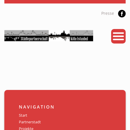
Presse
START
PARTNERSTADT
PROJEKTE
NEWS
KALENDER
GALERIE
NAVIGATION
Videos
Start
Partnerstadt
ÜBER UNS
Projekte