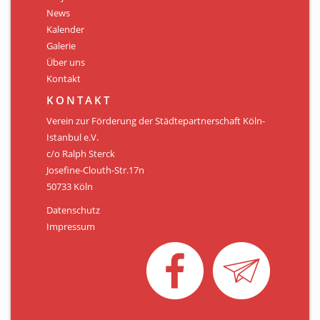
Personen
News
Kalender
Mitglied werden
Galerie
Über uns
Links & Downloads
Kontakt
Satzung
KONTAKT
Verein zur Förderung der Städtepartnerschaft Köln-
Unsere Spender/Sponsoren
Istanbul e.V.
c/o Ralph Sterck
KONTAKT
Josefine-Clouth-Str.17n
50733 Köln
Datenschutz
Impressum