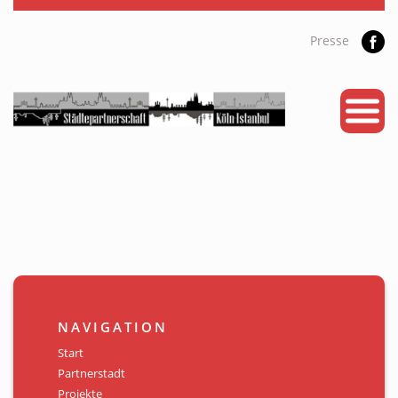
Presse
START
PARTNERSTADT
PROJEKTE
NEWS
KALENDER
GALERIE
NAVIGATION
Videos
Start
Partnerstadt
ÜBER UNS
Projekte