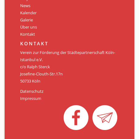
Personen
News
Kalender
Mitglied werden
Galerie
Über uns
Links & Downloads
Kontakt
Satzung
KONTAKT
Verein zur Förderung der Städtepartnerschaft Köln-
Unsere Spender/Sponsoren
Istanbul e.V.
c/o Ralph Sterck
KONTAKT
Josefine-Clouth-Str.17n
50733 Köln
Datenschutz
Impressum