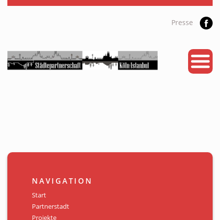
Presse
START
PARTNERSTADT
PROJEKTE
NEWS
KALENDER
GALERIE
NAVIGATION
Videos
Start
Partnerstadt
ÜBER UNS
Projekte