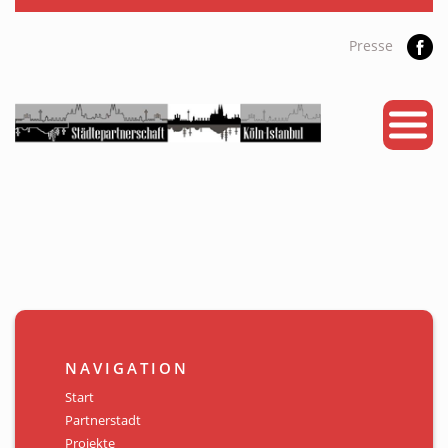
Presse
START
PARTNERSTADT
PROJEKTE
NEWS
KALENDER
GALERIE
NAVIGATION
Videos
Start
Partnerstadt
ÜBER UNS
Projekte