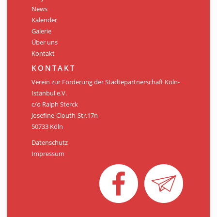
Personen
News
Kalender
Mitglied werden
Galerie
Über uns
Links & Downloads
Kontakt
Satzung
KONTAKT
Verein zur Förderung der Städtepartnerschaft Köln-
Unsere Spender/Sponsoren
Istanbul e.V.
c/o Ralph Sterck
KONTAKT
Josefine-Clouth-Str.17n
50733 Köln
Datenschutz
Impressum