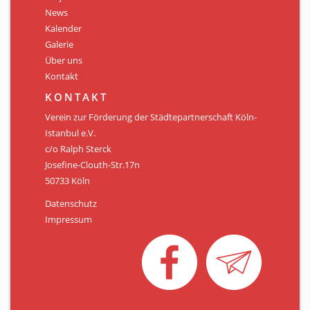
Personen
News
Kalender
Mitglied werden
Galerie
Über uns
Links & Downloads
Kontakt
Satzung
KONTAKT
Verein zur Förderung der Städtepartnerschaft Köln-
Unsere Spender/Sponsoren
Istanbul e.V.
c/o Ralph Sterck
KONTAKT
Josefine-Clouth-Str.17n
50733 Köln
Datenschutz
Impressum