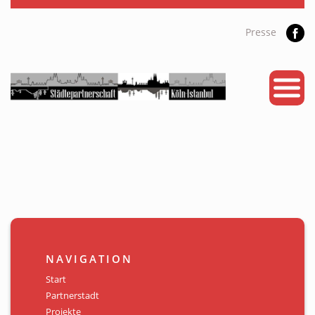
Presse
START
PARTNERSTADT
PROJEKTE
NEWS
KALENDER
GALERIE
NAVIGATION
Videos
Start
Partnerstadt
ÜBER UNS
Projekte