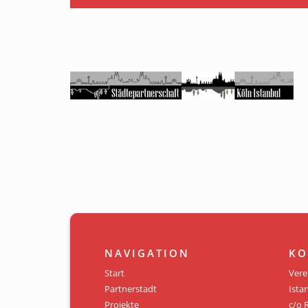
NAVIGATION
KO
Start
Vere
Partnerstadt
Istan
Projekte
c/o 