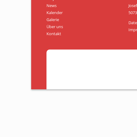
News
Jose
Kalender
5073
Galerie
Date
Über uns
Imp
Kontakt