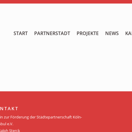
START
START
PARTNERSTADT
PROJEKTE
NEWS
KA
PARTNERSTADT
PROJEKTE
NEWS
KALENDER
GALERIE
NTAKT
Videos
in zur Förderung der Städtepartnerschaft Köln-
bul e.V.
ÜBER UNS
Ralph Sterck