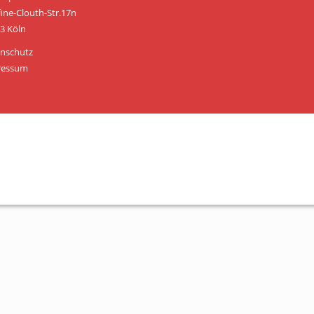
Personen
fine-Clouth-Str.17n
3 Köln
Mitglied werden
nschutz
Links & Downloads
ressum
Satzung
Unsere Spender/Sponsoren
KONTAKT