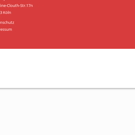
Personen
fine-Clouth-Str.17n
3 Köln
Mitglied werden
nschutz
Links & Downloads
ressum
Satzung
Unsere Spender/Sponsoren
KONTAKT