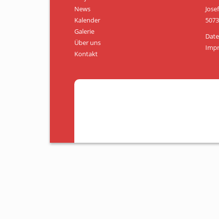
News
Jose
Kalender
5073
Galerie
Date
Über uns
Imp
Kontakt