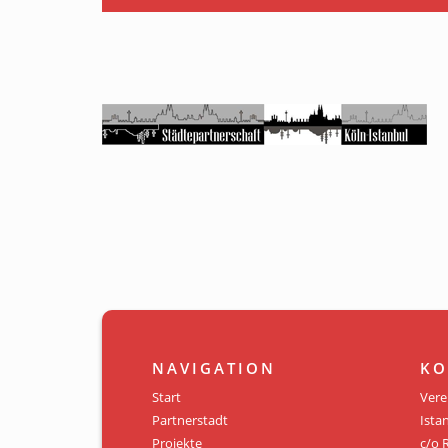
NAVIGATION
KO
Start
Vere
Partnerstadt
Istan
Projekte
c/o 