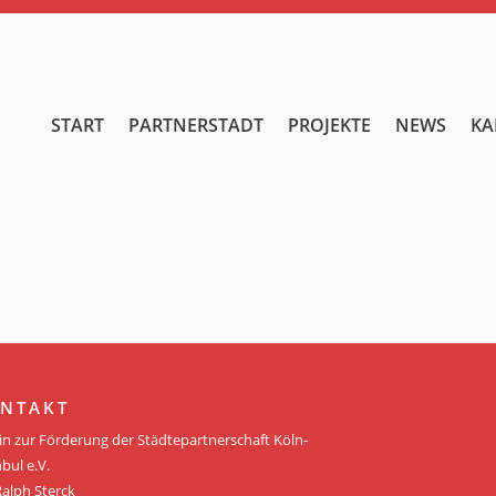
START
START
PARTNERSTADT
PROJEKTE
NEWS
KA
PARTNERSTADT
PROJEKTE
NEWS
KALENDER
GALERIE
NTAKT
Videos
in zur Förderung der Städtepartnerschaft Köln-
bul e.V.
ÜBER UNS
Ralph Sterck