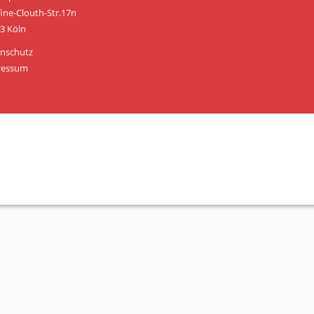
Personen
fine-Clouth-Str.17n
3 Köln
Mitglied werden
nschutz
Links & Downloads
ressum
Satzung
Unsere Spender/Sponsoren
KONTAKT