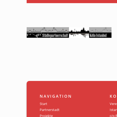
NAVIGATION
KO
Start
Vere
Partnerstadt
Istan
Projekte
c/o 