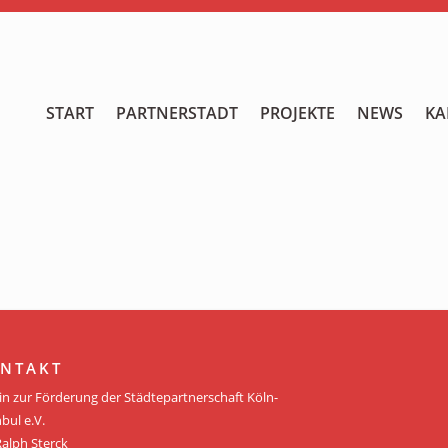
START
START
PARTNERSTADT
PROJEKTE
NEWS
KA
PARTNERSTADT
PROJEKTE
NEWS
KALENDER
GALERIE
NTAKT
Videos
in zur Förderung der Städtepartnerschaft Köln-
bul e.V.
ÜBER UNS
Ralph Sterck