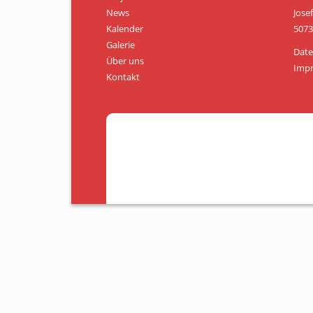
News
Jose
Kalender
5073
Galerie
Date
Über uns
Imp
Kontakt