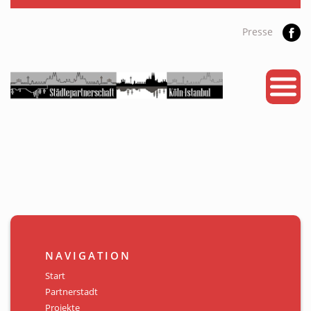
Presse
START
PARTNERSTADT
PROJEKTE
NEWS
KALENDER
GALERIE
NAVIGATION
Videos
Start
Partnerstadt
ÜBER UNS
Projekte