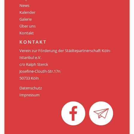
Personen
News
Kalender
Mitglied werden
Galerie
Über uns
Links & Downloads
Kontakt
Satzung
KONTAKT
Verein zur Förderung der Städtepartnerschaft Köln-
Unsere Spender/Sponsoren
Istanbul e.V.
c/o Ralph Sterck
KONTAKT
Josefine-Clouth-Str.17n
50733 Köln
Datenschutz
Impressum