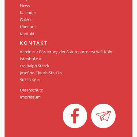
Personen
News
Kalender
Mitglied werden
Galerie
Über uns
Links & Downloads
Kontakt
Satzung
KONTAKT
Verein zur Förderung der Städtepartnerschaft Köln-
Unsere Spender/Sponsoren
Istanbul e.V.
c/o Ralph Sterck
KONTAKT
Josefine-Clouth-Str.17n
50733 Köln
Datenschutz
Impressum