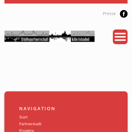
Presse
START
PARTNERSTADT
PROJEKTE
NEWS
KALENDER
GALERIE
NAVIGATION
Videos
Start
Partnerstadt
ÜBER UNS
Projekte