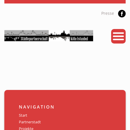
Presse
START
PARTNERSTADT
PROJEKTE
NEWS
KALENDER
GALERIE
NAVIGATION
Videos
Start
Partnerstadt
ÜBER UNS
Projekte