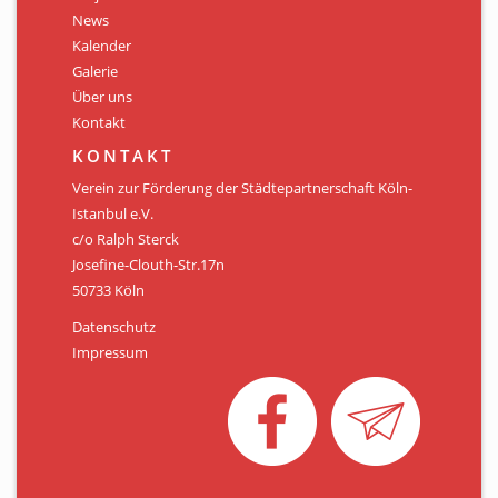
Personen
News
Kalender
Mitglied werden
Galerie
Über uns
Links & Downloads
Kontakt
Satzung
KONTAKT
Verein zur Förderung der Städtepartnerschaft Köln-
Unsere Spender/Sponsoren
Istanbul e.V.
c/o Ralph Sterck
KONTAKT
Josefine-Clouth-Str.17n
50733 Köln
Datenschutz
Impressum