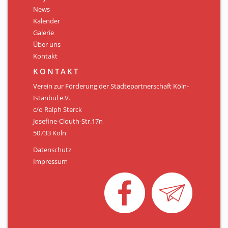
Personen
News
Kalender
Mitglied werden
Galerie
Über uns
Links & Downloads
Kontakt
Satzung
KONTAKT
Verein zur Förderung der Städtepartnerschaft Köln-
Unsere Spender/Sponsoren
Istanbul e.V.
c/o Ralph Sterck
KONTAKT
Josefine-Clouth-Str.17n
50733 Köln
Datenschutz
Impressum