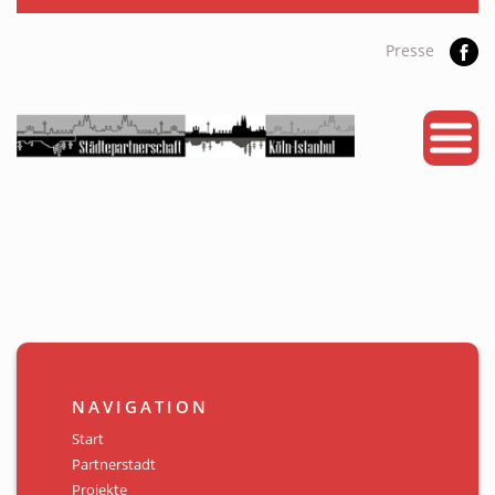
Presse
START
PARTNERSTADT
PROJEKTE
NEWS
KALENDER
GALERIE
NAVIGATION
Videos
Start
Partnerstadt
ÜBER UNS
Projekte