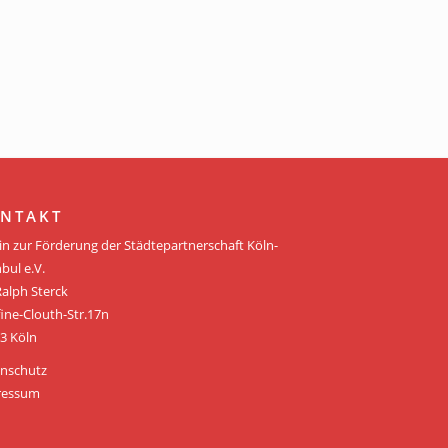
NTAKT
in zur Förderung der Städtepartnerschaft Köln-
bul e.V.
Ralph Sterck
fine-Clouth-Str.17n
3 Köln
nschutz
ressum