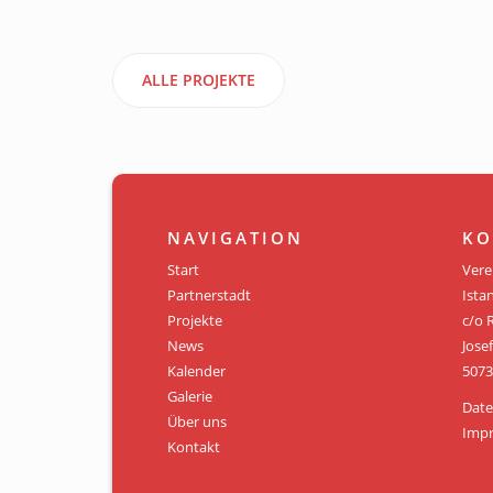
ALLE PROJEKTE
NAVIGATION
KO
Start
Vere
Partnerstadt
Istan
Projekte
c/o 
News
Jose
Kalender
5073
Galerie
Date
Über uns
Imp
Kontakt