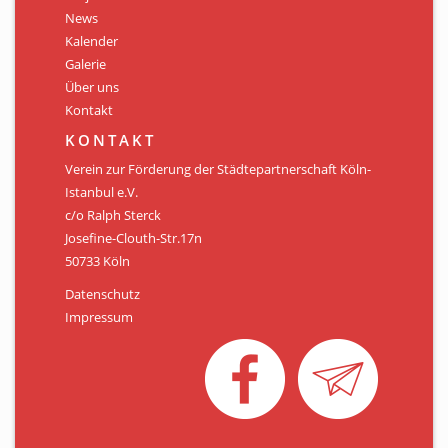
Personen
News
Kalender
Mitglied werden
Galerie
Über uns
Links & Downloads
Kontakt
Satzung
KONTAKT
Verein zur Förderung der Städtepartnerschaft Köln-
Unsere Spender/Sponsoren
Istanbul e.V.
c/o Ralph Sterck
KONTAKT
Josefine-Clouth-Str.17n
50733 Köln
Datenschutz
Impressum