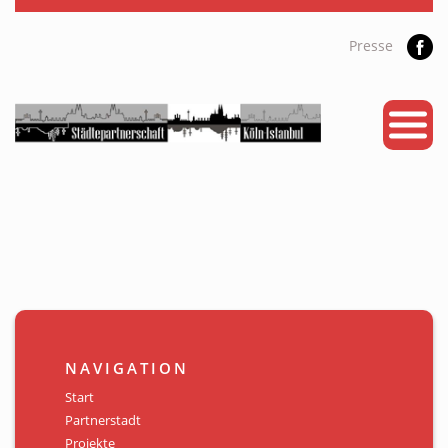
Presse
START
PARTNERSTADT
PROJEKTE
NEWS
KALENDER
GALERIE
NAVIGATION
Videos
Start
Partnerstadt
ÜBER UNS
Projekte