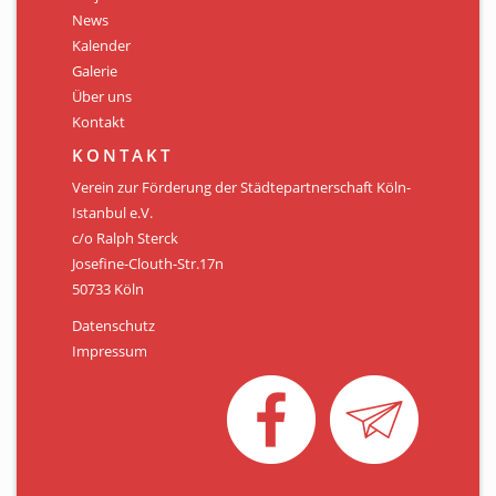
Personen
News
Kalender
Mitglied werden
Galerie
Über uns
Links & Downloads
Kontakt
Satzung
KONTAKT
Verein zur Förderung der Städtepartnerschaft Köln-
Unsere Spender/Sponsoren
Istanbul e.V.
c/o Ralph Sterck
KONTAKT
Josefine-Clouth-Str.17n
50733 Köln
Datenschutz
Impressum