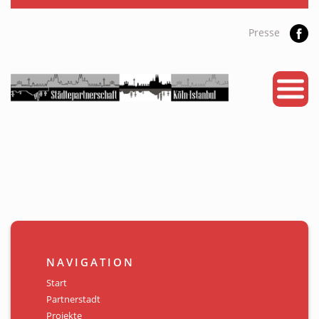
Presse
START
PARTNERSTADT
PROJEKTE
NEWS
KALENDER
GALERIE
NAVIGATION
Videos
Start
Partnerstadt
ÜBER UNS
Projekte