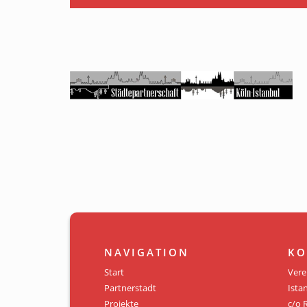
NAVIGATION
KO
Start
Vere
Partnerstadt
Istan
Projekte
c/o 