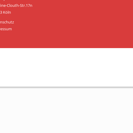
Personen
fine-Clouth-Str.17n
3 Köln
Mitglied werden
nschutz
Links & Downloads
ressum
Satzung
Unsere Spender/Sponsoren
KONTAKT