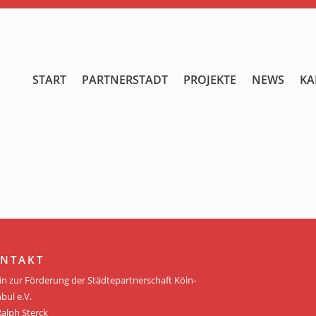
START
START
PARTNERSTADT
PROJEKTE
NEWS
KA
PARTNERSTADT
PROJEKTE
NEWS
KALENDER
GALERIE
NTAKT
Videos
in zur Förderung der Städtepartnerschaft Köln-
bul e.V.
ÜBER UNS
Ralph Sterck