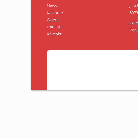
News
Jose
Kalender
5073
Galerie
Date
Über uns
Imp
Kontakt