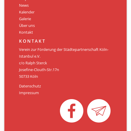
Personen
News
Kalender
Mitglied werden
Galerie
Über uns
Links & Downloads
Kontakt
Satzung
KONTAKT
Verein zur Förderung der Städtepartnerschaft Köln-
Unsere Spender/Sponsoren
Istanbul e.V.
c/o Ralph Sterck
KONTAKT
Josefine-Clouth-Str.17n
50733 Köln
Datenschutz
Impressum