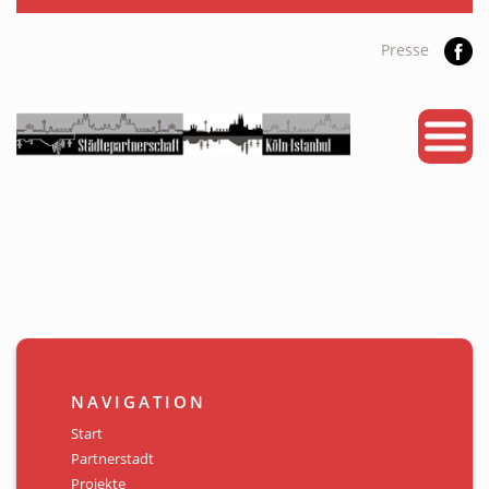
Presse
START
PARTNERSTADT
PROJEKTE
NEWS
KALENDER
GALERIE
NAVIGATION
Videos
Start
Partnerstadt
ÜBER UNS
Projekte