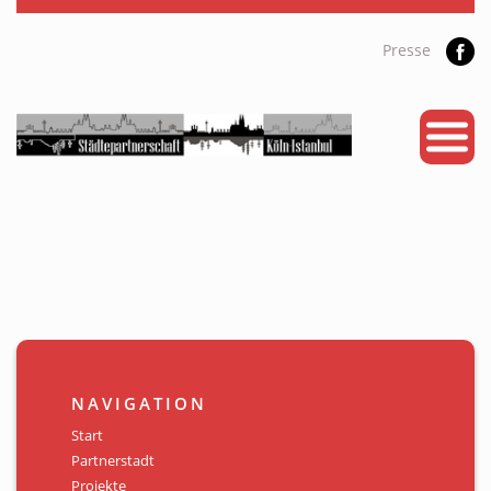
Presse
START
PARTNERSTADT
PROJEKTE
NEWS
KALENDER
GALERIE
NAVIGATION
Videos
Start
Partnerstadt
ÜBER UNS
Projekte