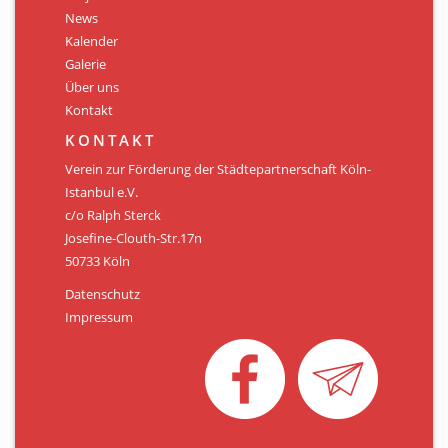
Personen
News
Kalender
Mitglied werden
Galerie
Über uns
Links & Downloads
Kontakt
Satzung
KONTAKT
Verein zur Förderung der Städtepartnerschaft Köln-
Unsere Spender/Sponsoren
Istanbul e.V.
c/o Ralph Sterck
KONTAKT
Josefine-Clouth-Str.17n
50733 Köln
Datenschutz
Impressum